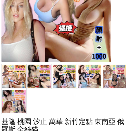
基隆 桃園 汐止 萬華 新竹定點 東南亞 俄
羅斯 金絲貓