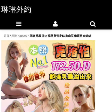
琳琳外約
首頁
>
基隆
>
JLD002
>
基隆 桃園 汐止 萬華 新竹定點 東南亞 俄羅斯 金絲貓