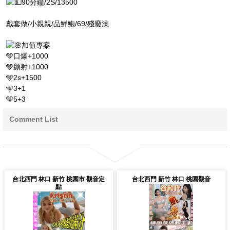
90分鐘/2S/13500
戴套做/小親親/品鮮鮑/69/殘廢澡
加值專案
🩵口爆+1000
🩵顏射+1000
🩵2s+1500
🩵3+1
🩵5+3
Comment List
台北西門 林口 新竹 桃園市 觀音定
台北西門 新竹 林口 桃園觀音
點