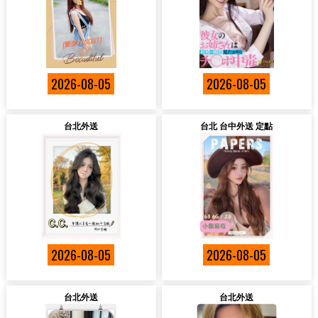
2026-08-05
2026-08-05
台北外送
台北 台中外送 定點
2026-08-05
2026-08-05
台北外送
台北外送