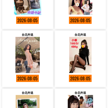
2026-08-05
2026-08-05
台北外送
台北外送
2026-08-05
2026-08-05
台北外送
台北外送