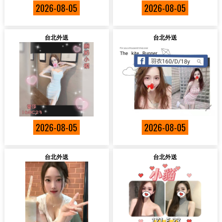
2026-08-05
2026-08-05
台北外送
台北外送
2026-08-05
2026-08-05
台北外送
台北外送